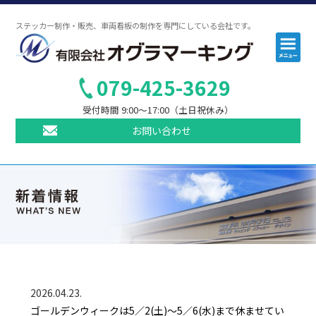
ステッカー制作・販売、車両看板の制作を専門にしている会社です。
コ
メ
ニ
ン
ュ
テ
ー
079-425-3629
ン
受付時間 9:00〜17:00（土日祝休み）
ツ
へ
お問い合わせ
ス
キ
ッ
プ
2026.04.23.
ゴールデンウィークは5／2(土)～5／6(水)まで休ませてい