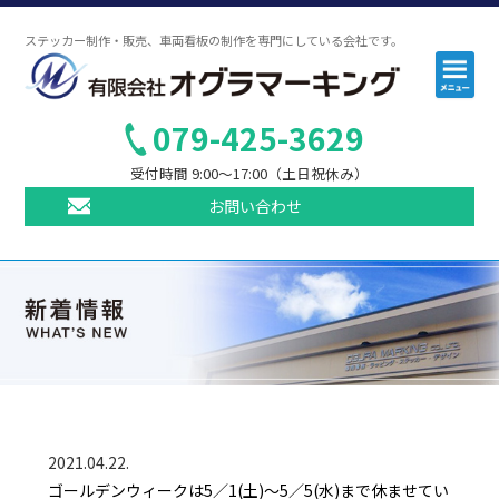
ステッカー制作・販売、車両看板の制作を専門にしている会社です。
コ
メ
ニ
ン
ュ
テ
ー
079-425-3629
ン
受付時間 9:00〜17:00（土日祝休み）
ツ
へ
お問い合わせ
ス
キ
ッ
プ
2021.04.22.
ゴールデンウィークは5／1(土)～5／5(水)まで休ませてい